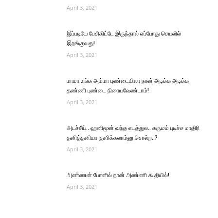
April 3, 2021
இப்படியே பேசிகிட்டே இருந்தால் எப்போது செயலில்
இறங்குவது!
April 3, 2021
மாமா உங்க அம்மா புண்டையிலா நான் அடிக்க அடிக்க
தண்ணி புண்டை நிரையவேண்டாம்!
April 3, 2021
அடச்சீய்.. ஹனிமூன் வந்த எடத்துல.. கருமம் புடிச்ச மாதிரி
தனித்தனியா குளிக்கலாம்னு சொல்ற..?
April 3, 2021
அண்ணன் போனில் நான் அண்ணி கூதியில்!
April 3, 2021