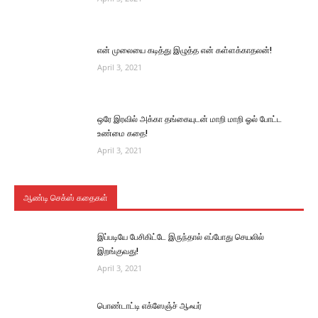
என் முலையை கடித்து இழுத்த என் கள்ளக்காதலன்!
April 3, 2021
ஒரே இரவில் அக்கா தங்கையுடன் மாறி மாறி ஓல் போட்ட
உண்மை கதை!
April 3, 2021
ஆண்டி செக்ஸ் கதைகள்
இப்படியே பேசிகிட்டே இருந்தால் எப்போது செயலில்
இறங்குவது!
April 3, 2021
பொண்டாட்டி எக்ஸேஞ்ச் ஆஃபர்