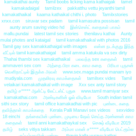
kamakathai aunty
Tamil boobs licking kama kathaigak
tamel
kamakadaigal
tamilzex
pakkatthu vettu jeyanthi tamil
kamakathaikal
kaama kathaikal chithi i. photo
Tamilxstories
xnxx.con
siruvar sex padam
tamil kamasutra possisan
tamil
aunty arum saving video hd
இன்செஸ்ட் கதைகள் பாகம்
mallu.pundai
latest tamil sex stories
thenilavu kathai
Aunty
mulai photes and kataigal
tamil kamakathaikal with photos 2016
Tamil gay sex kamakkathaigal with images
என்ன நடக்குது இந்த
வீட்டில் tamil kamakathaigal
tamil amma katukula va sex dirty
Thahai thambi sex kamakathaikal
பலவந்த sex கதைகள்
tamil
ammaveri sex com
அத்தை பிரா கடை காம கதை
பிரியா புருசன்
வெளிநாட்டில் இருக்க அவள்
www.sex.maga pundai manam iyo
mudiyala.com
முதலிரவு காமக்தைகள்
tamilsex vides
Tamil
velaikari kamakathaikal with image
Xxx sex anty tamil story
தமிழ் ச***** ஆன்ட்டி லேட்டஸ்ட் புதுசு
www.tamil mamiyar sex
kamakathai.com
அண்டிகளின் ஓல் விடியோ
South indian tamil
sithi sex story
tamil office kamakadhai with pic
புண்டை கதை
தவித்தாள் காமக்கதை
Kerala Palli Manavi sex videos
sexvideo
18 einchi
தங்கையின் புண்டை முடியை ஷேவ் செய்த அண்ணன் காம
கதைகள்
tamil anni kamakathaykal sex
செக்ஷ் வீடியோ 2019
தமிழ்
seks vitiya takkam
அம்மா மகன் ச***** வீடியோ பெட்ரூம்ல
குப்பம்மாவின் புண்டை
thayin kalla vuravu kathai