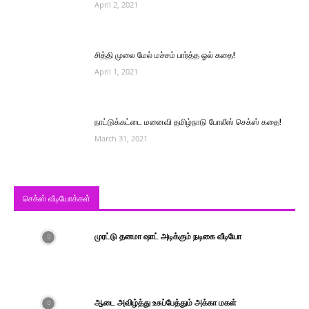
April 2, 2021
சித்தி முலை மேல் மச்சம் பார்த்த ஓல் கதை!
April 1, 2021
நாட்டுக்கட்டை மனைவி தமிழ்நாடு போலீஸ் செக்ஸ் கதை!
March 31, 2021
செக்ஸ் வீடியோக்கள்
முரட்டு தனமா ஷாட் அடிக்கும் நடிகை வீடியோ
ஆடை அவிழ்த்து உசுப்பேத்தும் அக்கா மகள்