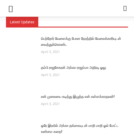
Latest Updates
பெற்றோர் வேளைக்கு போன நேரத்தில் வேலைக்காரியுடன்
வைத்துக்கொண்ட
April 3, 2021
தம்பி ராஜசேகரன் அக்கா ராஜம்மா அதிரடி ஓலு
April 3, 2021
என் முலையை கடித்து இழுத்த என் கள்ளக்காதலன்!
April 3, 2021
ஒரே இரவில் அக்கா தங்கையுடன் மாறி மாறி ஓல் போட்ட
உண்மை கதை!