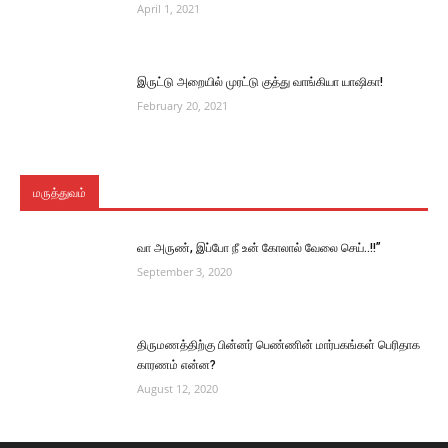
April 1, 2021
இருட்டு அறையில் முரட்டு குத்து வாங்கியா யாஷிகா!
February 20, 2021
மருத்துவம்
வா அருண், இப்போ நீ உன் கோலால் வேலை செய்..!!”
September 3, 2020
திருமணத்திற்கு பின்னர் பெண்ணின் மார்பகங்கள் பெரிதாக
காரணம் என்ன?
August 12, 2020