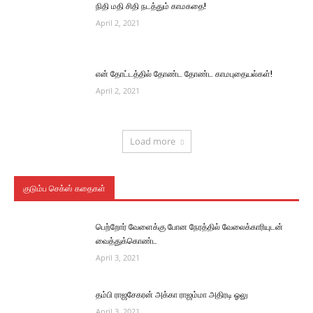
நிதி மதி சிதி நடத்தும் காமகதை!
April 2, 2021
என் தோட்டத்தில் தோண்ட தோண்ட காமபுதையல்கள்!
April 2, 2021
Load more
குடும்ப செக்ஸ் கதைகள்
பெற்றோர் வேளைக்கு போன நேரத்தில் வேலைக்காரியுடன்
வைத்துக்கொண்ட
April 3, 2021
தம்பி ராஜசேகரன் அக்கா ராஜம்மா அதிரடி ஓலு
April 3, 2021