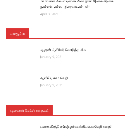
மாமா உங்க அம்மா புண்டையிலா நான் அடிக்க அடிக்க
தண்ணி புண்டை நிரையவேண்டாம்!
April 3, 2021
காமசூத்ரா
டியூஷன் ஆசிரியர் கொடுத்த பரிசு
January 9, 2021
ஆண்ட்டி காம வெறி
January 9, 2021
நடிகைகள் செக்ஸ் கதைகள்
நடிகை கீர்த்தி சுரேஷ் ஓல் வாங்கிய காமவெறி கதை!