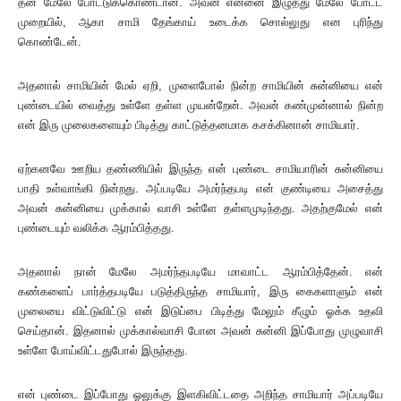
தன் மேலே போட்டுக்கொண்டான். அவன் என்னை இழுத்து மேலே போட்ட
முறையில், ஆகா சாமி தேங்காய் உடைக்க சொல்லுது என புரிந்து
கொண்டேன்.
அதனால் சாமியின் மேல் ஏறி, முளைபோல் நின்ற சாமியின் சுன்னியை என்
புண்டையில் வைத்து உள்ளே தள்ள முயன்றேன். அவன் கண்முன்னால் நின்ற
என் இரு முலைகளையும் பிடித்து காட்டுத்தனமாக கசக்கினான் சாமியார்.
ஏற்கனவே ஊறிய தண்ணியில் இருந்த என் புண்டை சாமியாரின் சுன்னியை
பாதி உள்வாங்கி நின்றது. அப்படியே அமர்ந்தபடி என் குண்டியை அசைத்து
அவன் சுன்னியை முக்கால் வாசி உள்ளே தள்ளமுடிந்தது. அதற்குமேல் என்
புண்டையும் வலிக்க ஆரம்பித்தது.
அதனால் நான் மேலே அமர்ந்தபடியே மாவாட்ட ஆரம்பித்தேன். என்
கண்களைப் பார்த்தபடியே படுத்திருந்த சாமியார், இரு கைகளாளும் என்
முலையை விட்டுவிட்டு என் இடுப்பை பிடித்து மேலும் கீழும் ஓக்க உதவி
செய்தான். இதனால் முக்கால்வாசி போன அவன் சுன்னி இப்போது முழுவாசி
உள்ளே போய்விட்டதுபோல் இருந்தது.
என் புண்டை இப்போது ஓலுக்கு இளகிவிட்டதை அறிந்த சாமியார் அப்படியே