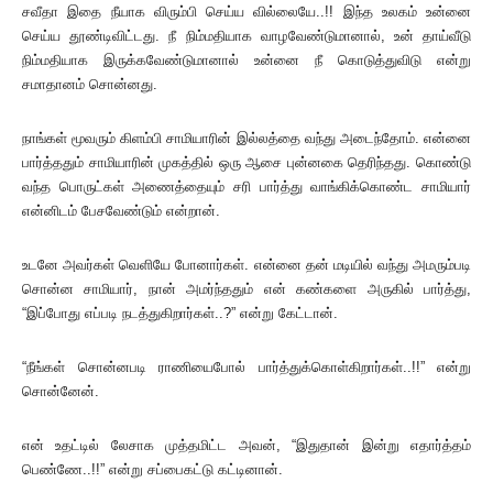
சவீதா இதை நீயாக விரும்பி செய்ய வில்லையே..!! இந்த உலகம் உன்னை
செய்ய தூண்டிவிட்டது. நீ நிம்மதியாக வாழவேண்டுமானால், உன் தாய்வீடு
நிம்மதியாக இருக்கவேண்டுமானால் உன்னை நீ கொடுத்துவிடு என்று
சமாதானம் சொன்னது.
நாங்கள் மூவரும் கிளம்பி சாமியாரின் இல்லத்தை வந்து அடைந்தோம். என்னை
பார்த்ததும் சாமியாரின் முகத்தில் ஒரு ஆசை புன்னகை தெரிந்தது. கொண்டு
வந்த பொருட்கள் அணைத்தையும் சரி பார்த்து வாங்கிக்கொண்ட சாமியார்
என்னிடம் பேசவேண்டும் என்றான்.
உடனே அவர்கள் வெளியே போனார்கள். என்னை தன் மடியில் வந்து அமரும்படி
சொன்ன சாமியார், நான் அமர்ந்ததும் என் கண்களை அருகில் பார்த்து,
“இப்போது எப்படி நடத்துகிறார்கள்..?” என்று கேட்டான்.
“நீங்கள் சொன்னபடி ராணியைபோல் பார்த்துக்கொள்கிறார்கள்..!!” என்று
சொன்னேன்.
என் உதட்டில் லேசாக முத்தமிட்ட அவன், “இதுதான் இன்று எதார்த்தம்
பெண்ணே..!!” என்று சப்பைகட்டு கட்டினான்.