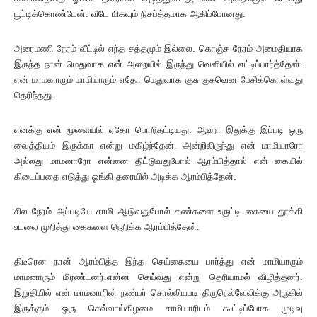
பூட்டிக்கொண்டேன். வீடே மிகவும் நிசப்த்தமாக ஆகிப்போனது.
அரைமணி நேரம் வீட்டில் எந்த சத்தமும் இல்லை. கொஞ்ச நேரம் அமைதியாக
இருந்த நான் மெதுவாக என் அறையில் இருந்து வெளியில் எட்டிப்பார்த்தேன்.
என் மாமனாரும் மாமியாரும் ஏதோ மெதுவாக குசு குசுவென பேசிக்கொள்வது
தெரிந்தது.
எனக்கு என் மூளையில் ஏதோ பொறிதட்டியது. ஆஹா இதுக்கு இப்படி ஒரு
வைத்தியம் இருக்கா என்று மகிழ்ந்தேன். அன்றிலிருந்து என் மாமியாரோ
அல்லது மாமனாரோ என்னை திட்டுவதுபோல் ஆரம்பித்தால் என் கையில்
கிடைப்பதை எடுத்து ஓங்கி தரையில் அடிக்க ஆரம்பித்தேன்.
சில நேரம் அப்படியே சாமி ஆடுவதுபோல் கண்களை உருட்டி கையை தூக்கி
உடலை முறித்து கைகளை நெறிக்க ஆரம்பித்தேன்.
திடீரென நான் ஆரம்பித்த இந்த செய்கையை பார்த்து என் மாமியாரும்
மாமனாரும் மிரண்டனர்.என்ன செய்வது என்று தெரியாமல் விழித்தனர்.
இறுதியில் என் மாமனாரின் நண்பர் சொல்லியபடி திருநெல்வேலிக்கு அருகில்
இருக்கும் ஒரு செவ்வாய்கிழமை சாமியாரிடம் கூட்டிப்போக முடிவு