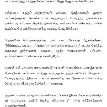
கண்களை உத்துப்பார்த்த அவன் என்னை அணு அணுவாக அலசினான்.
என்னுடைய உருளும் விழிகளையும், மெல்லிய இதழ்களையும், குவிந்த
கண்ணத்தையும், வெண்மையான கழுத்தையும், கொழுத்த முலையையும்
ஒவ்வொரு கட்டமாக நிறுத்தி நிதானித்து கண்களால் கவ்வினான். எனக்கு
உடலில் யாரோ மயிலிறகைவைத்து கூசுவது போல் இருந்தது.
அதற்குமேல் பொறுக்கமுடியாத நான் என் ஆட்டதை ஆரம்பித்தேன்.
“ம்ம்ம்ம்ம்ம்ம்.. ஹாஹா..!!” என்று என் கண்களை உருட்டினேன். உடலை நெறித்து
கைகளை தூக்கினேன். தலையை சுழற்றி சாமியாடினேன். அப்படியே
ஒரக்கண்ணால் சாமியாரையும் கவனித்தேன்.
ஆனால் என் செய்கை எதை கண்டும் சாமியார் அசரவில்லை. கொஞ்ச நேரம்
அமைதியாக என்னைப் பார்த்து புன்முறுவல் பூத்த சாமியார் மெதுவாக,
“உனக்கு ஒன்றும் இல்லை..!! சும்மா நடிக்காதே. உன் பிரச்சனை என்ன என்று
சொல். நான் தீர்த்துவைக்கிறேன்..!!” என்றான்.
முதலில் எனக்கு ஒன்றும் விளங்கவில்லை. “என்ன இவன் அவ்வளவு சீக்கிரம்
நம் நாடகததை கண்டு பிடித்து விட்டானா..?” என்று சந்தேகத்துடன்
அமைதியானேன்.