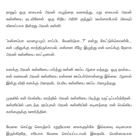
நானும் ஒரு கையால் அவன் கழுத்தை வளைத்து, மறு கையால் அவன்
சுன்னியை தடவினேன். ஒரு சிறிய அரிசி குத்தும் உலக்கைபோல் மிகவும்
விரைப்பாக நின்றது அவன் சுன்னி.
“என்னம்மா வாழைபழம் சாப்பிட வேண்டுமா..?” என்று கேட்டுக்கொண்டே,
என் பதிலுக்கு காத்திருக்காமல், என்னை கீழே இழுத்து என் வாய்க்கு நேராக
அவன் சுன்னியை காட்டினான்.
எனக்கு அவன் சுன்னியை பார்த்து சுன்னி ஊம்ப ஆசை வந்தது. ஒரு நாள்கூட
என் கணவன் அவன் சுன்னியை என்னை ஊம்பச்சொன்னது இல்லை. ஆனால்
இன்று விதி எனக்கு அதைவிட பெரிய சுன்னியை ஊம்ப அழைத்தது.
முதலில் என் மெல்லிய கரத்தில் அவன் சுன்னியை பிடித்து உருட்டிப்பார்த்தேன்.
சுன்னியின் புடைத்த நரம்புகள் அவன் சுன்னியின் கடினத்தை என் மெல்லிய
கரங்களுக்கு உணர்த்தின.
வேலை செய்து கொஞ்சம் உறுதியான கைகளுக்கே இவ்வளவு கடினமாக
இருக்கிறதே, சரியாக வேலை செய்யப்படாமல் இதைவிட மென்மையாக