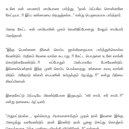
உடனே என் மாமனார் மாமியாரை பார்த்து, “நான் அப்பவே சொன்னனே
கேட்டியா..!! இப்ப உண்மையை தெருஞ்சுக்க..” என்று பெருமையாக பார்த்தார்.
அதை கேட்ட என் மாமியாரின் முகம் வெளிறிப்போனது. மேலும் சாமியார்
அளந்தான்.
“இந்த பெண்ணை நீங்கள் ரொம்ப ஜாக்கிரதையாக பார்த்துக்கொள்ள
வேண்டும். அதிகம் வேலை வாங்க கூடாது..!! கேட்ட பொருளை உடனே வாங்கி
கொடுக்கவேண்டும்..!! எப்போதும் அன்பாகவே பேசவேண்டும்.
இல்லையென்றால் இந்த முனி ரொம்ப பொல்லாதது. உங்களை காவு வாங்கி
விடும். அதோடு உங்கள் பையனின் உயிருக்கும் ஆபத்து..!!” என்று பீதியை
கிளப்பினான்.
இதைகேட்டு அப்படியே மிரண்டுபோன இருவரும், “சரி சாமி, சரி சாமி..!!”
என்று தலையை ஆட்டினர்.
“அதுமட்டுமல்ல.., ஒவ்வொரு அமாவாசைக்கும் முதல் நாள் இவளை இங்கு
அழைத்து வரவேண்டும். நான் இரண்டு நாள் பூஜை செய்து கொஞ்சம்
கொஞ்சமாக அந்த முனியை விலக்கி விடுகிறேன்..!!” என்றான்.