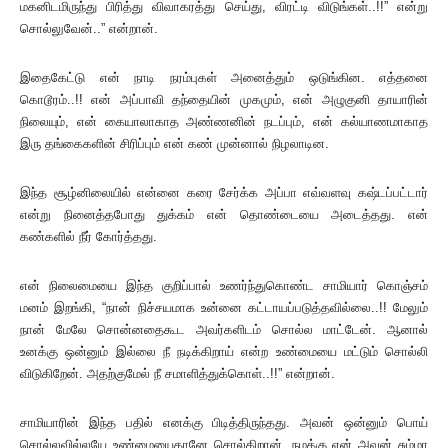
மகனிடமிருந்து பிரித்து விவாகரத்து செய்து, விரட்டி விடுங்கள்..!!” என்று
சொல்லுவேன்..” என்றான்.
இதைகேட்டு என் நாடி நரம்புகள் அனைத்தும் ஒடுங்கின. எத்தனை
கொடூரம்..!! என் அப்பாவி தந்தையின் முகமும், என் அழுகுனி தாயாரின்
நிலையும், என் கையாலாகாத அண்ணனின் நடப்பும், என் கல்யாணமாகாத
இரு தங்கைகளின் சிரிப்பும் என் கண் முன்னால் நிழலாடின.
இந்த சூழ்னிலையில் என்னை கரை சேர்க்க அப்பா எவ்வளவு கஷ்டப்பட்டார்
என்று நினைத்தபோது துக்கம் என் தொண்டையை அடைத்தது. என்
கண்களில் நீர் கோர்த்தது.
என் நிலைமையை இந்த குறிப்பால் உணர்ந்துகொண்ட சாமியார் கொஞ்சம்
மனம் இறங்கி, “நான் நிச்சயமாக உன்னை கட்டாயப்படுத்தவில்லை..!! மேலும்
நான் மேலே சொன்னதைகூட அவர்களிடம் சொல்ல மாட்டேன். ஆனால்
உனக்கு ஒன்னும் இல்லை நீ நடிக்கிறாய் என்ற உண்மையை மட்டும் சொல்லி
விடுகிறேன். அதற்குமேல் நீ சமாளித்துக்கொள்..!!” என்றான்.
சாமியாரின் இந்த பதில் எனக்கு பிடித்திருந்தது. அவன் ஒன்னும் பொய்
சொல்லவில்லயே உண்மையைதானே சொல்கிறான். நமக்கு ஏன் அவன் சும்மா