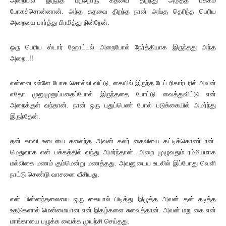
அறையில் இருந்த மற்றொரு கதவை திறந்து அடுத்த பக்கம்
போகச்சொன்னான். அந்த கதவை திறந்த நான் அங்கு தெரிந்த பெரிய
அறையை பார்த்து பிரமித்து நின்றேன்.
ஒரு பெரிய ஸ்டார் ஹோட்டல் அறைபோல் நேர்த்தியாக இருந்தது அந்த
அறை..!!
என்னை உள்ளே போக சொல்லி விட்டு, கையில் இருந்த டேப் ரிகார்டரில் அவன்
எதோ முனுமுனுப்பதைப்போல் இருந்ததை போட்டு வைத்துவிட்டு என்
அறைக்குள் வந்தான். நான் ஒரு புதுப்பெண் போல் படுக்கையில் அமர்ந்து
இருந்தேன்.
தன் காவி உடையை கலைந்த அவன் கலர் கைலியை கட்டிக்கொண்டான்.
மெதுவாக என் பக்கத்தில் வந்து அமர்ந்தான். அறை முழுவதும் ரம்மியமாக
மல்லிகை மணம் கும்மென்று மணத்தது. அவனுடைய உடலில் இப்போது வெளி
நாட்டு செண்டு வாசனை வீசியது.
என் பின்னந்தலையை ஒரு கையால் பிடித்து இழுத்த அவன் தன் தடித்த
உதடுகளால் மென்மையான என் இதழ்களை சுவைத்தான். அவன் மறு கை என்
மாங்காயை பழுக்க வைக்க முயற்சி செய்தது.