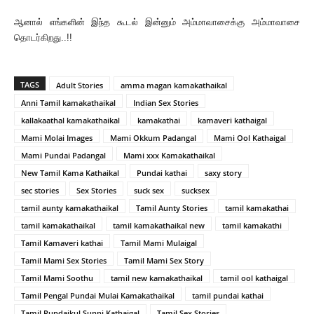
ஆனால் எங்களின் இந்த கூடல் இன்னும் அம்மாவாசைக்கு அம்மாவாசை
தொடர்கிறது..!!
TAGS
Adult Stories
amma magan kamakathaikal
Anni Tamil kamakathaikal
Indian Sex Stories
kallakaathal kamakathaikal
kamakathai
kamaveri kathaigal
Mami Molai Images
Mami Okkum Padangal
Mami Ool Kathaigal
Mami Pundai Padangal
Mami xxx Kamakathaikal
New Tamil Kama Kathaikal
Pundai kathai
saxy story
sec stories
Sex Stories
suck sex
sucksex
tamil aunty kamakathaikal
Tamil Aunty Stories
tamil kamakathai
tamil kamakathaikal
tamil kamakathaikal new
tamil kamakathi
Tamil Kamaveri kathai
Tamil Mami Mulaigal
Tamil Mami Sex Stories
Tamil Mami Sex Story
Tamil Mami Soothu
tamil new kamakathaikal
tamil ool kathaigal
Tamil Pengal Pundai Mulai Kamakathaikal
tamil pundai kathai
Tamil Pundaikul Sunni Kathaigal
Tamil Sex Stories