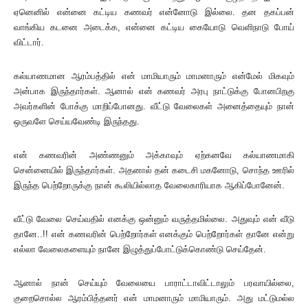
ஏனெனில் என்னை கட்டிய கணவர் என்னோடு இல்லை. தன தகப்பன்
வாங்கிய கடனை அடைக்க, என்னை கட்டிய கையோடு வெளிநாடு போய்
விட்டார்.
கல்யாணமான ஆரம்பத்தில் என் மாமியாரும் மாமனாரும் என்மேல் மிகவும்
அன்பாக இருந்தார்கள். ஆனால் என் கணவர் அரபு நாட்டுக்கு போனபிறகு
அவர்களின் போக்கு மாறிப்போனது. வீட்டு வேலைகள் அனைத்தையும் நான்
ஒருவளே செய்யவேண்டி இருந்தது.
என் கணவரின் அண்ணனும் அக்காவும் ஏற்கனவே கல்யாணமாகி
சென்னையில் இருந்தார்கள். அதனால் தன் கடைசி மகனோடு, சொந்த ஊரில்
இருந்த பெற்றோருக்கு நான் கூலியில்லாத வேலைகாரியாக ஆகிப்போனேன்.
வீட்டு வேலை செய்வதில் எனக்கு ஒன்னும் வருத்தமில்லை. அதுவும் என் வீடு
தானே..!! என் கணவரின் பெற்றோர்கள் எனக்கும் பெற்றோர்கள் தானே என்று
எல்லா வேலைகளையும் நானே இழுத்துப்போட்டுக்கொண்டு செய்தேன்.
ஆனால் நான் செய்யும் வேலையை பாராட்டாவிட்டாலும் பரவாயில்லை,
குறைசொல்ல ஆரம்பித்தனர் என் மாமனாரும் மாமியாரும். அது மட்டுமல்ல