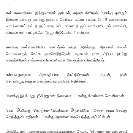
என் அமைதியை புறிந்துகொண்டதுபோல், அவன் மீண்டும், “உனக்கு ஒன்றும்
இல்லை என்பது எனக்கு நன்றாக தெரியும். சும்மா நடிக்காதே..!! உண்மையை
சொல்லாவிட்டால் நீ நடிப்பதை உன் மாமனாரிடமும் மாமியாரிடமும் சொல்லி,
உன்னை உன் காட்டிக்கொடுத்து விடுவேன்..!!” என்றான்.
எனக்கு உண்மையிலேயே கொஞ்சம் உதறல் எடுத்தது. அதனால் அவன்
சொல்வதைக் கேட்க முடிவெடுத்தேன். எதனால் நான் அப்படி நடந்து
கொள்கிறேன் என்பதை விலாவாரியாக அவனுக்கு விவரித்தேன்.
எல்லாவற்றையும் அமைதியாக கேட்டுகொண்ட அவன், நான்
சொல்லிமுடித்ததும் கொஞ்சம் வாய்விட்டு சிரித்தான்.
“எனக்கு இப்போது புரிகிறது உன் நிலைமை..!!” என்று கேலியாக சொன்னான்.
“நான் இப்போது கொஞ்சம் நிம்மதியாக் இருக்கிறேன். அதை தயவு செய்து
கெடுத்துவிடாதீர்கள்..!!” என்று அவனை கையெடுத்து கும்பிட்டேன்.
மீண்டும் என் முலைகளை முறைத்துப்பார்த்த அவன், “சரி நான் உனக்கு உதவி