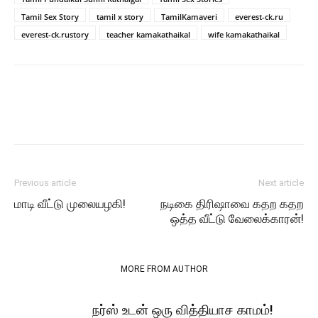
Tamil Sex Story
tamil x story
TamilKamaveri
everest-ck.ru
everest-ck.rustory
teacher kamakathaikal
wife kamakathaikal
Previous article
Next article
மாடி வீட்டு முலையழகி!
நடிகை திரிஷாவை கதற கதற
ஒத்த வீட்டு வேலைக்காரன்!
RELATED ARTICLES
MORE FROM AUTHOR
நர்ஸ் உடன் ஒரு வித்தியாச காமம்!