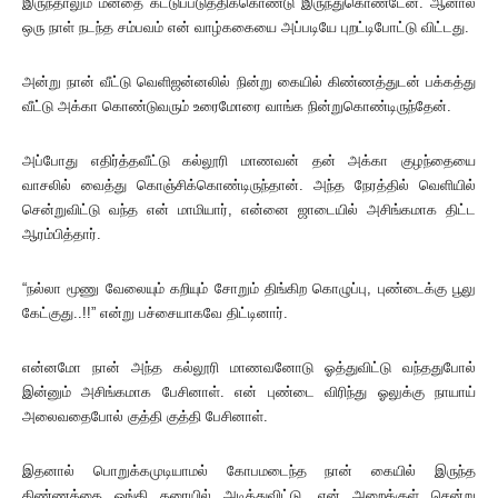
இருந்தாலும் மனதை கட்டுப்படுத்திக்கொண்டு இருந்துகொண்டேன். ஆனால்
ஒரு நாள் நடந்த சம்பவம் என் வாழ்ககையை அப்படியே புறட்டிபோட்டு விட்டது.
அன்று நான் வீட்டு வெளிஜன்னலில் நின்று கையில் கிண்ணத்துடன் பக்கத்து
வீட்டு அக்கா கொண்டுவரும் உரைமோரை வாங்க நின்றுகொண்டிருந்தேன்.
அப்போது எதிர்த்தவீட்டு கல்லூரி மாணவன் தன் அக்கா குழந்தையை
வாசலில் வைத்து கொஞ்சிக்கொண்டிருந்தான். அந்த நேரத்தில் வெளியில்
சென்றுவிட்டு வந்த என் மாமியார், என்னை ஜாடையில் அசிங்கமாக திட்ட
ஆரம்பித்தார்.
“நல்லா மூணு வேலையும் கறியும் சோறும் திங்கிற கொழுப்பு, புண்டைக்கு பூலு
கேட்குது..!!” என்று பச்சையாகவே திட்டினார்.
என்னமோ நான் அந்த கல்லூரி மாணவனோடு ஓத்துவிட்டு வந்ததுபோல்
இன்னும் அசிங்கமாக பேசினாள். என் புண்டை விரிந்து ஓலுக்கு நாயாய்
அலைவதைபோல் குத்தி குத்தி பேசினாள்.
இதனால் பொறுக்கமுடியாமல் கோபமடைந்த நான் கையில் இருந்த
கிண்ணத்தை ஓங்கி தரையில் அடித்துவிட்டு, என் அறைக்குள் சென்று