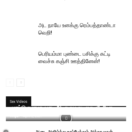
அட நாயே உனக்கு ரெம்பத்தாண்டா
வெறி!
பெரியம்மா புண்டை பசிக்கு கட்டி
வைச்சு கஞ்சி ஊத்தினேன்!
Sex Videos
முரட்டு தனமா ஷாட் அடிக்கும் நடிகை வீடியோ
Priya
-
April 2, 2021