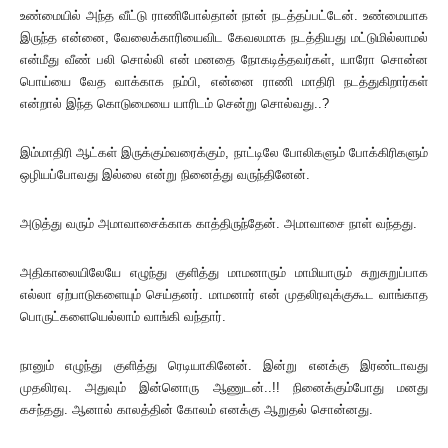
உண்மையில் அந்த வீட்டு ராணிபோல்தான் நான் நடத்தப்பட்டேன். உண்மையாக
இருந்த என்னை, வேலைக்காரியைவிட கேவலமாக நடத்தியது மட்டுமில்லாமல்
என்மீது வீண் பலி சொல்லி என் மனதை நோகடித்தவர்கள், யாரோ சொன்ன
பொய்யை வேத வாக்காக நம்பி, என்னை ராணி மாதிரி நடத்துகிறார்கள்
என்றால் இந்த கொடுமையை யாரிடம் சென்று சொல்வது..?
இம்மாதிரி ஆட்கள் இருக்கும்வரைக்கும், நாட்டிலே போலிகளும் போக்கிரிகளும்
ஒழியப்போவது இல்லை என்று நினைத்து வருந்தினேன்.
அடுத்து வரும் அமாவாசைக்காக காத்திருந்தேன். அமாவாசை நாள் வந்தது.
அதிகாலையிலேயே எழுந்து குளித்து மாமனாரும் மாமியாரும் சுறுசுறுப்பாக
எல்லா ஏற்பாடுகளையும் செய்தனர். மாமனார் என் முதலிரவுக்குகூட வாங்காத
பொருட்களையெல்லாம் வாங்கி வந்தார்.
நானும் எழுந்து குளித்து ரெடியாகினேன். இன்று எனக்கு இரண்டாவது
முதலிரவு. அதுவும் இன்னொரு ஆணுடன்..!! நினைக்கும்போது மனது
கசந்தது. ஆனால் காலத்தின் கோலம் எனக்கு ஆறுதல் சொன்னது.