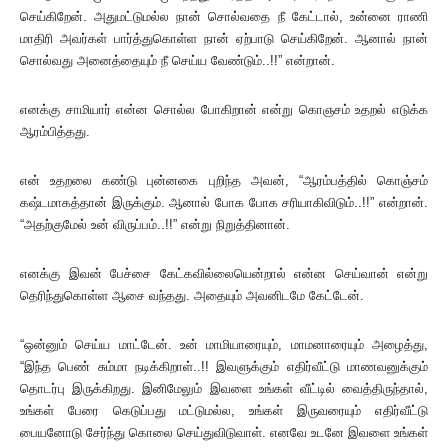
செய்கிறேன். அதுமட்டுமல்ல நான் சொல்வதை நீ கேட்டால், உன்னை ராணி
மாதிரி அவர்கள் பார்த்துகொள்ள நான் ஏற்பாடு செய்கிறேன். ஆனால் நான்
சொல்வது அனைத்தையும் நீ செய்ய வேண்டும்..!!” என்றான்.
எனக்கு சாமியார் என்ன சொல்ல போகிறான் என்று கொஞசம் உதறல் எடுக்க
ஆரம்பித்தது.
என் உதறலை கண்டு புன்னகை புறிந்த அவன், “ஆரம்பத்தில் கொஞ்சம்
கஷ்டமாகத்தான் இருக்கும். ஆனால் போக போக சரியாகிவிடும்..!!” என்றான்.
“அதற்குமேல் உன் விருப்பம்..!!” என்று நிறுத்தினான்.
எனக்கு இவன் பேச்சை கேட்கவில்லையென்றால் என்ன செய்வான் என்று
தெரிந்துகொள்ள ஆசை வந்தது. அதையும் அவனிடமே கேட்டேன்.
“ஒன்னும் செய்ய மாட்டேன். உன் மாமியாரையும், மாமனாரையும் அழைத்து,
“இந்த பெண் சும்மா நடிக்கிறாள்..!! இவளுக்கும் எதிர்வீட்டு மாணவனுக்கும்
தொடர்பு இருக்கிறது. இனிமேலும் இவளை உங்கள் வீட்டில் வைத்திருந்தால்,
உங்கள் பேரை கெடுப்பது மட்டுமல்ல, உங்கள் இருவரையும் எதிர்வீட்டு
பையனோடு சேர்ந்து கொலை செய்துவிடுவாள். எனவே உடனே இவளை உங்கள்