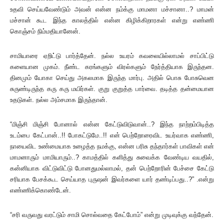
உதவி செய்யவேண்டும் அவன் என்ன நம்க்கு மாமனா மச்சானா..? மாமன்
மச்சான் கூட இந்த காலத்தில் என்ன கிழிக்கிறாரகள் என்று எண்ணி
கொஞ்சம் நிம்மதியானேன்.
சாமியாரை ஏறிட்டு பார்த்தேன். நல்ல உயரம் கவலையில்லாமல் சாப்பிட்டு
களையான முகம். நீண்ட கரங்களும் விரல்களும் நேர்த்தியாக இருந்தன.
தினமும் யோகா செய்து அகலமாக இருந்த மார்பு. அதில் பொசு போசுவென
சுருண்டிருந்த கரு கரு மயிர்கள். குறு குறுத்த பார்வை. தடித்த தன்மையான
உதடுகள். நல்ல அம்சமாக இருந்தான்.
“மிஞ்சி மிஞ்சி போனால் என்ன கேட்டுவிடுவான்..? இந்த நாற்றம்பிடித்த
உடம்பை கேட்பான்..!! போகட்டுமே..!! என் பெற்றோரைவிட உயர்வாக எண்ணி,
நாயைவிட உண்மையாக உழைத்த நமக்கு, என்ன பரிசு தந்தார்கள் பாவிகள் என்
மாமனாரும் மாமியாரும்..? காமத்தில் களித்து சுவைக்க வேண்டிய வயதில்,
கன்னியாக விட்டுவிட்டு போனதுமல்லாமல், தன் பெற்றோரின் பேச்சை கேட்டு
சரியாக பேசக்கூட செய்யாத புருஷன் இவர்களை யார் தண்டிப்பது..?” .என்று
எண்ணிக்கொண்டேன்.
“சரி வருவது வரட்டும் சாமி சொல்வதை கேட்போம்” என்று முடிவுக்கு வந்தேன்.