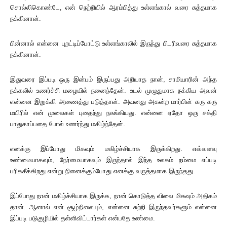
சொல்லிகொண்டே, என் நெற்றியில் ஆரம்பித்து உள்ளங்கால் வரை சுத்தமாக
நக்கினான்.
பின்னால் என்னை புறட்டிப்போட்டு உள்ளங்காலில் இருந்து பிடரிவரை சுத்தமாக
நக்கினான்.
இதுவரை இப்படி ஒரு இன்பம் இருப்பது அறியாத நான், சாமியாரின் அந்த
நக்கலில் உணர்ச்சி மழையில் நனைந்தேன். உடல் முழுதுமாக நக்கிய அவன்
என்னை இறுக்கி அணைத்து படுத்தான். அவனது அகன்ற மார்பின் கரு கரு
மயிரில் என் முலைகள் புதைந்து நசுங்கியது. என்னை ஏதோ ஒரு சக்தி
பாதுகாப்பதை போல் உணர்ந்து மகிழ்ந்தேன்.
எனக்கு இப்போது மிகவும் மகிழ்ச்சியாக இருக்கிறது. எவ்வளவு
உண்மையாகவும், நேர்மையாகவும் இருந்தால் இந்த உலகம் நம்மை எப்படி
பரிகசீக்கிறது என்று நினைக்கும்போது எனக்கு வருத்தமாக இருந்தது.
இப்போது நான் மகிழ்ச்சியாக இருக்க, நான் கொடுத்த விலை மிகவும் அதிகம்
தான். ஆனால் என் சூழ்நிலையும், என்னை சுற்றி இருந்தவர்களும் என்னை
இப்படி படுகுழியில் தள்ளிவிட்டார்கள் என்பதே உண்மை.