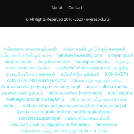
About
Contact
© All Rights Reserved 2016 -2020 - everest-ck.ru
அத்தையை நைசாக ஓப்பவன்
அம்மா மகன் முரட்டு ஓல் கதைகள்
கள்ள சாமியாரின் ஓல் கதை
tamilsexnewaunty.com
sithiyin bdsm
okkum kathai.
Anty.kammkatai
thamilpundaistory
அத்தை
மகள் மகன் xxx வீடியோ
அண்ணியின் கிராமத்தில் காட்டில் ஓத்த
கொழூந்தன் காம கதைகள்
தங்கச்சியே ஓத்தேன்
KAMAVERI
AUNTIKAL NIRVANA BADAM
அம்மா கதர கதர ஓல் கதை
Ammavai otha periyappa sex story tamil
arasar sallaba kadhai
தமன்னாவின் ஓல்படம்
akka பொண்ண koothi video
tamil kaama
kathaigal uma anni paagam 2
அப்பா மகள் பத்து வயசு செக்ஸ்
வீடியோ
Kathara vitta anniyai alara vitta ashok kama kathaigal
Iruttu araiyil murattu kuththu tamil kamakathaikal
sexvideosappamagal
நமிதா நிர்வாணபடங்கள்
Sex,com,vija,kiru,kaljanam,muthal,eravu
tamilxwww.
அத்தையை ஒத்த பையன் முலு வீடியோ படங்கள்