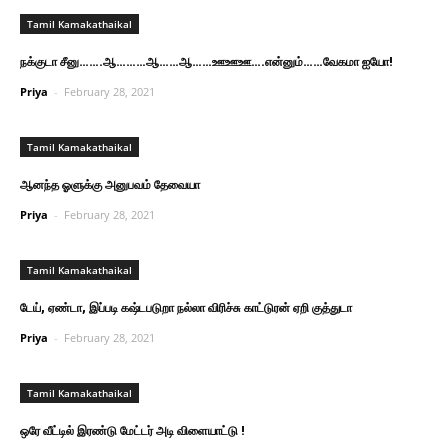
Tamil Kamakathaikal
நக்குடா சீனு…….ஆ………ஆ……ஆ……ஊஊஊ….என்னும்……வேகமா ஐயோ!
Priya
-
February 28, 2021
Tamil Kamakathaikal
ஆனந்த ஓளுக்கு அனுபவம் தேவையா
Priya
-
February 28, 2021
Tamil Kamakathaikal
டேய், ஏண்டா, இப்படி கஷ்டபடுறா நல்லா விரிச்சு காட்டுரன் ஏறி குத்துடா
Priya
-
February 28, 2021
Tamil Kamakathaikal
ஒரே வீட்டில் இரண்டு மேட்டர் அடி விளையாட்டு !