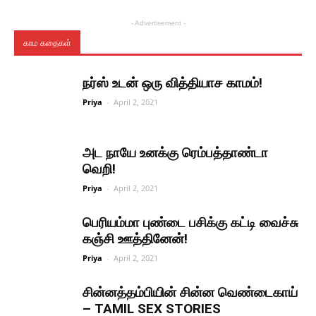
- Advertisement -
காம கதைகள்
நர்ஸ் உடன் ஒரு வித்தியாச காமம்!
Priya
-
April 2, 2021
அட நாயே உனக்கு ரெம்பத்தாண்டா
வெறி!
Priya
-
April 2, 2021
பெரியம்மா புண்டை பசிக்கு கட்டி வைச்சு
கஞ்சி ஊத்தினேன்!
Priya
-
April 2, 2021
சின்னத்தம்பியின் சின்ன வெண்டைகாய்
– TAMIL SEX STORIES