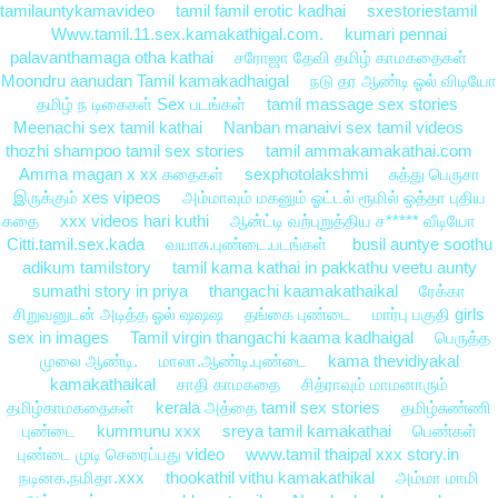
tamilauntykamavideo
tamil famil erotic kadhai
sxestoriestamil
Www.tamil.11.sex.kamakathigal.com.
kumari pennai
palavanthamaga otha kathai
சரோஜா தேவி தமிழ் காமகதைகள்
Moondru aanudan Tamil kamakadhaigal
நடு தர ஆண்டி ஓல் விடியோ
தமிழ் ந டிகைகள் Sex படங்கள்
tamil massage sex stories
Meenachi sex tamil kathai
Nanban manaivi sex tamil videos
thozhi shampoo tamil sex stories
tamil ammakamakathai.com
Amma magan x xx கதைகள்
sexphotolakshmi
சுத்து பெருசா
இருக்கும் xes vipeos
அம்மாவும் மகனும் ஓட்டல் ரூமில் ஒத்தா புதிய
கதை
xxx videos hari kuthi
ஆன்ட்டி வற்புறுத்திய ச***** வீடியோ
Citti.tamil.sex.kada
வயாசு.புண்டை.படங்கள்
busil auntye soothu
adikum tamilstory
tamil kama kathai in pakkathu veetu aunty
sumathi story in priya
thangachi kaamakathaikal
ரேக்கா
சிறுவனுடன் அடித்த ஓல் ஷஷஷ
தங்கை புண்டை
மார்பு பகுதி girls
sex in images
Tamil virgin thangachi kaama kadhaigal
பெருத்த
முலை ஆண்டி.
மாலா.ஆண்டி.புண்டை
kama thevidiyakal
kamakathaikal
சாதி காமகதை
சித்ராவும் மாமனாரும்
தமிழ்காமகதைகள்
kerala அத்தை tamil sex stories
தமிழ்சுண்ணி
புண்டை
kummunu xxx
sreya tamil kamakathai
பெண்கள்
புண்டை முடி செரைப்பது video
www.tamil thaipal xxx story.in
நடினக.நமிதா.xxx
thookathil vithu kamakathikal
அம்மா மாமி