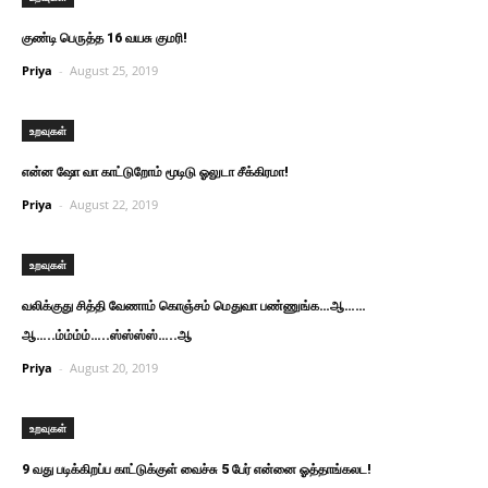
குண்டி பெருத்த 16 வயசு குமரி!
Priya
-
August 25, 2019
உறவுகள்
என்ன ஷோ வா காட்டுறோம் மூடிடு ஓலுடா சீக்கிரமா!
Priya
-
August 22, 2019
உறவுகள்
வலிக்குது சித்தி வேணாம் கொஞ்சம் மெதுவா பண்ணுங்க…ஆ……
ஆ…..ம்ம்ம்ம்…..ஸ்ஸ்ஸ்ஸ்…..ஆ
Priya
-
August 20, 2019
உறவுகள்
9 வது படிக்கிறப்ப காட்டுக்குள் வைச்சு 5 பேர் என்னை ஓத்தாங்கலட!