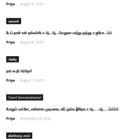
Priya
-
August 9, 2019
உறவுகள்
டேய் நான் உன் தங்கச்சிடா ஆ..ஆ…மெதுவா பாத்து குத்துடா ஐயோ…ம்ம்
Priya
-
August 6, 2019
அண்டி
நார கூதி அமிதா!
Priya
-
August 1, 2019
Tamil Kamakathaikal
போதும் மாப்ளே, என்னால முடியலை, விட்ருங்க இதோடா ஆ…..ஆ…..ம்ம்ம்ம்
Priya
-
November 29, 2018
தினமொரு பாகம்