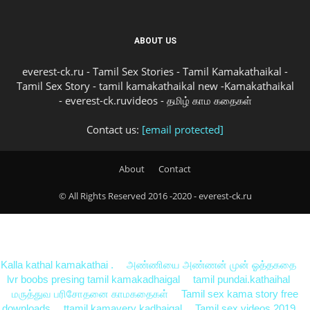
ABOUT US
everest-ck.ru - Tamil Sex Stories - Tamil Kamakathaikal -
Tamil Sex Story - tamil kamakathaikal new -Kamakathaikal
- everest-ck.ruvideos - தமிழ் காம கதைகள்
Contact us:
[email protected]
About
Contact
© All Rights Reserved 2016 -2020 - everest-ck.ru
Kalla kathal kamakathai .
அண்ணியை அண்ணன் முன் ஓத்தகதை
lvr boobs presing tamil kamakadhaigal
tamil pundai.kathaihal
மருத்துவ பரிசோதனை காமகதைகள்
Tamil sex kama story free
downloads
ttamil kamavery kadhaigal
Tamil sex videos 2019