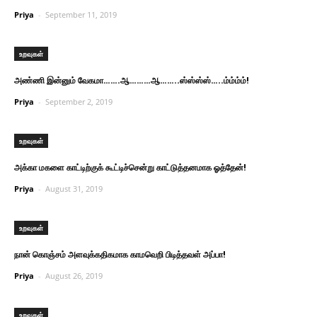
Priya
-
September 11, 2019
உறவுகள்
அண்ணி இன்னும் வேகமா…….ஆ………ஆ……..ஸ்ஸ்ஸ்ஸ்…..ம்ம்ம்ம்!
Priya
-
September 2, 2019
உறவுகள்
அக்கா மகளை காட்டிற்குக் கூட்டிச்சென்று காட்டுத்தனமாக ஓத்தேன்!
Priya
-
August 31, 2019
உறவுகள்
நான் கொஞ்சம் அளவுக்கதிகமாக காமவெறி பிடித்தவள் அப்பா!
Priya
-
August 26, 2019
உறவுகள்