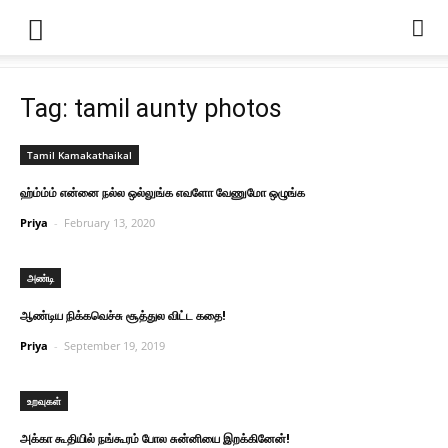
Tag: tamil aunty photos
Tamil Kamakathaikal
ஹ்ம்ம்ம் என்னை நல்ல ஒல்லுங்க எவளோ வேணுமோ ஒழுங்க
Priya
-
February 13, 2020
அண்டி
ஆண்டிய நிக்கவெச்சு சூத்துல விட்ட கதை!
Priya
-
September 19, 2019
உறவுகள்
அக்கா கூதியில் நங்கூரம் போல சுன்னியை இறக்கினேன்!