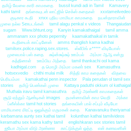
தமிழ் வேலை காரி காமகதை
bussil kundi adi in Tamil
Kamavery
kathi tamil
தங்கையுடன் லாட்ஜில் செக்ஸ் கதைகள்
xxxtameilvedeo
குடிகார கூதி
xnxx புதிய மாமியா காமகதை
நயன்தாராவின்
முலை நல்ல Sexபடங்கள்
tamil alagu penkal x videos
Thangaiudan
sugam
Www.bhtunt.org
Kanyin kamakathaigal
tamil amma
ammanam xxx photo pepernity
kaamakathaikal in tamik
கூதியைக் காட்டினேன்
amms thanglish kama kadhai
tamilsex.police.raping.sex.stores.
ஸ்லீபிங் ச***** விடியோஸ்
முலைபால் பஸ் கதை
க்ஷ்ன்க்ஷ்க்ஷ் ஊம்பல்
அம்மா ஆஆ என்று
கத்தினாள்
ஊம்பிய அத்தை
tamil thankachi ool kama
kadhigal.com
த மொழி அம்மா மகண் sex
Kamasuthra
hotsexvedio
chithi mulai milk
சித்தி காம கதைகள்
விதவை
பெரியம்மா
kamakathai penn inspector
Pala perudan ol tamil sex
stories
தமிழ் பெண்கள் முலை
Kattaya paduthi okkum ol kathaigal
Muthala iravu tamil kamasuthra
தமிழ் அண்ணி காமகதைகள்
சூடு ஏத்தும் ஆண்டிகள் images
தமன்னாவின் காம வெறி
அக்கா
ப்ளீஸ்க்கா tamil hot stories
தங்கையின் பால் சப்பும் வீடியோ
மாமியாரை மிரட்டி ஒலுக்கும் மருமகன் கதை
Kanavanuku theriyamal
karbamana aunty sex kathai tamil
kolunthan kathai tamilvideos
keramathu sex kama kathy tamil
englishkaran sex stories tamil
ஐயோ அம்மா விடு அண்ணா
காட்டுக்குள் ஒத்த
என் கணவனின்