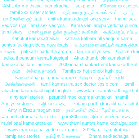
TAMIL Amma thaipall kamakadhai
sexphoto
சினெகா xxx pottos
tamil xxx sister stories
எதிர்பாராத முதல் காமம் சுகம்
தமிழ்
மாமிகளின் ஓழ் படம்
chithi kamakadaigal long story
thamil sex
vediyos riyal Tamil sex vediyos
Kama veril arippu yedutha punda
tamil story
மகன் பூளை ஓக்க துடிக்கும் கூதிகள்
கூதிப்பருப்பு எப்படி
Kattukul kamakathaikal
kathara kathara oll vangum kama
auntys fucking videos downloads
அம்மா மகன காட்டில் நடந்த ஓத்த
சம்பவம்
pakkathi paduttha amma
tamil auntys sex
Ool veri kai
adika thoondum kama katgaigal
Akka thambi old kamakathii
kamakathai tamil actress
2000annan thankai thmil kamakadhikal
wap
அத்தை சாமான்
Tamil sex hot school kuthi pal
Kamakathaigal mama amma sithappa
முஸ்லீம் மம்மி
செக்ஸ்கதைகள்
tamil kamasutra sex doctor tips c.com
tamil
vibachari kaamakadhaigal tanglish
www.tamilkamakkadhaigal.hot
dirty tamilstories
perunthil rape kamma kathaikal in tamil
Auntysexstores
சுஜி.xxx.கதை
Padam parthu kai aditha kataikal
Anty in Erazu mogam sex
நண்பனின் அம்மா "புண்டைகதை"
samantha kamakathai exbii
porn300.com அம்மா மகன் காம தை
mulai paal kamakathaikal
www.thami auntys kama kathaigal.com
www.marpaga pal vedeo sex.com
2019tamil.kamakathiga
tamip sex stories
தமிழ் ரேப் கதைகள்
9thara sexkadhaigal in