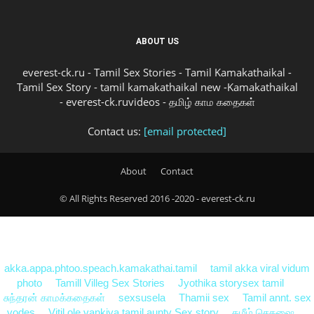
ABOUT US
everest-ck.ru - Tamil Sex Stories - Tamil Kamakathaikal -
Tamil Sex Story - tamil kamakathaikal new -Kamakathaikal
- everest-ck.ruvideos - தமிழ் காம கதைகள்
Contact us:
[email protected]
About
Contact
© All Rights Reserved 2016 -2020 - everest-ck.ru
akka.appa.phtoo.speach.kamakathai.tamil
tamil akka viral vidum
photo
Tamill Villeg Sex Stories
Jyothika storysex tamil
சுந்தரன் காமக்கதைகள்
sexsusela
Thamii sex
Tamil annt. sex
vodes
Vitil ole vankiya tamil aunty Sex story
தழீழ்.செகஷை