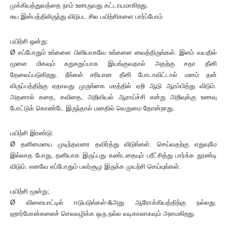
முக்கியத்துவத்தை நாம் உணருவது கட்டாயமாகிறது.
சுய இன்பத்திலிருந்து விடுபட சில பயிற்சிகளை பார்ப்போம்
பயிற்சி ஒன்று:
Ø எப்போதும் உங்களை பிஸியாகவே உங்களை வைத்திருங்கள். இளம் வயதில்
மூளை மிகவும் சுறுசுறுப்பாக இயங்குவதால் அதற்கு சதா தீனி
தேவைப்படுகிறது. நீங்கள் சரியான தீனி போடாவிட்டால் மனம் தன்
விருப்பத்திற்கு ஏதாவது முருங்கை மரத்தில் ஏறி ஆடு ஆரம்பித்து விடும்.
அதனால் கதை, கவிதை, அறிவியல் ஆராய்ச்சி என்று அறிவுக்கு உணவு
போட்டுக் கொண்டே இருந்தால் மனதில் வெறுமை தோன்றாது.
பயிற்சி இரண்டு:
Ø தனிமையை முடிந்தவரை தவிர்த்து விடுங்கள். செய்வதற்கு எதுவுமே
இல்லாத போது, தனியாக இருப்பது கண்டதையும் பரீட்சித்து பார்க்க தூண்டி
விடும். எனவே எப்போதும் பலர்சூழ இருக்க முயற்சி செய்யுங்கள்.
பயிற்சி மூன்று;
Ø விளையாட்டில் ஈடுபடுங்கள்-&அது ஆரோக்கியத்திற்கு நல்லது.
ஹார்மோன்களைச் செலவழிக்க ஒரு நல்ல வடிகாலாகவும் அமைகிறது.