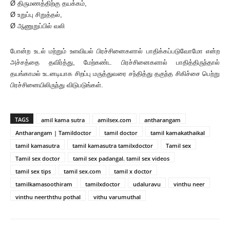
Ø திருமணத்திற்கு தயக்கம்,
Ø உறுப்பு சிறுத்தல்,
Ø ஆணுறுப்பில் வலி
போன்ற உடல் மற்றும் உளவியல் பிரச்சினைகளால் பாதிக்கப்படுவோமோ என்ற
அச்சத்தை தவிர்த்து, மேற்கண்ட பிரச்சினைகளால் பாதித்திருந்தால்
தயங்காமல் உடனடியாக சிறப்பு மருத்துவரை சந்தித்து தகுந்த சிகிச்சை பெற்று
பிரச்சினையிலிருந்து விடுபடுங்கள்.
TAGS
amil kama sutra
amilsex.com
antharangam
Antharangam | Tamildoctor
tamil doctor
tamil kamakathaikal
tamil kamasutra
tamil kamasutra tamilxdoctor
Tamil sex
Tamil sex doctor
tamil sex padangal. tamil sex videos
tamil sex tips
tamil sex.com
tamil x doctor
tamilkamasoothiram
tamilxdoctor
udaluravu
vinthu neer
vinthu neerththu pothal
vithu varumuthal