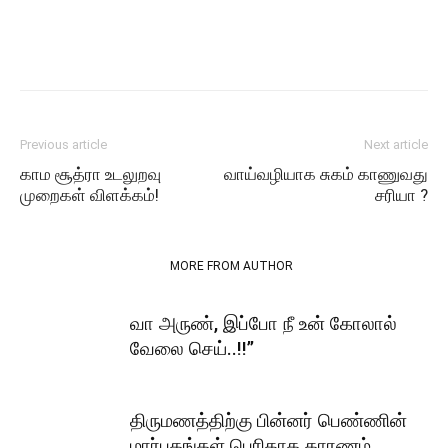
Previous article
Next article
காம சூத்ரா உடலுறவு
வாய்வழியாக சுகம் காணுவது
முறைகள் விளக்கம்!
சரியா ?
RELATED ARTICLES
MORE FROM AUTHOR
வா அருண், இப்போ நீ உன் கோலால்
வேலை செய்..!!”
திருமணத்திற்கு பின்னர் பெண்ணின்
மார்பகங்கள் பெரிதாக காரணம்