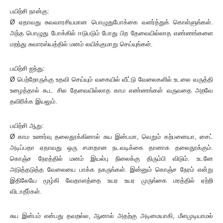
பயிற்சி நான்கு:
Ø ஏதாவது சுவவாரசியமான பொழுதுபோக்கை வளர்த்துக் கொள்ளுங்கள்.
அந்த பொழுது போக்கில் ஈடுபடும் போது பிற தேவையில்லாத எண்ணங்களை
மறந்து சுவாரஸ்யத்தில் மனம் லயிக்குமாறு செய்யுங்கள்.
பயிற்சி ஐந்து:
Ø பெற்றோருக்கு உதவி செய்யும் வகையில் வீட்டு வேலைகளில் உடலை வருத்தி
உழைத்தால் கூட சில தேவையில்லாத காம எண்ணங்கள் வருவதை அறவே
தவிரிக்க இயலும்.
பயிற்சி ஆறு:
Ø காம உணர்வு தலைதூக்கினால் சுய இன்பமா, வெறும் கற்பனையா, சைட்
அடிப்பதா ஏதாவது ஒரு சமாதான நடவடிக்கை தானாக தலைதூக்கும்.
கொஞ்ச நேரத்தில் மனம் இயல்பு நிலைக்கு திரும்பி விடும். உடனே
அடுத்தடுத்த வேலையை பாக்க நகருங்கள். இன்னும் கொஞ்ச நேரம் என்று
இதிலேயே மூழ்கி வேதாளத்தை உயர உயர முருங்கை மரத்தில் ஏற்றி
விடாதீர்கள்.
சுய இன்பம் என்பது தவறல்ல, ஆனால் அதற்கு அடிமையாகி, மீளமுடியாமல்