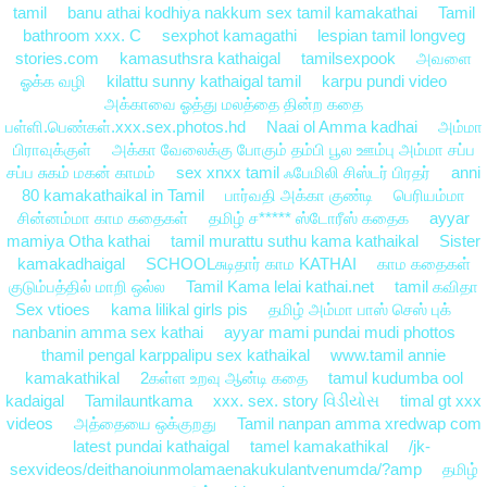
tamil
banu athai kodhiya nakkum sex tamil kamakathai
Tamil
bathroom xxx. C
sexphot kamagathi
lespian tamil longveg
stories.com
kamasuthsra kathaigal
tamilsexpook
அவளை
ஓக்க வழி
kilattu sunny kathaigal tamil
karpu pundi video
அக்காவை ஓத்து மலத்தை தின்ற கதை
பள்ளி.பெண்கள்.xxx.sex.photos.hd
Naai ol Amma kadhai
அம்மா
பிராவுக்குள்
அக்கா வேலைக்கு போகும் தம்பி பூல ஊம்பு அம்மா சப்ப
சப்ப சுகம் மகன் காமம்
sex xnxx tamil ஃபேமிலி சிஸ்டர் பிரதர்
anni
80 kamakathaikal in Tamil
பார்வதி அக்கா குண்டி
பெரியம்மா
சின்னம்மா காம கதைகள்
தமிழ் ச***** ஸ்டோரீஸ் கதைக
ayyar
mamiya Otha kathai
tamil murattu suthu kama kathaikal
Sister
kamakadhaigal
SCHOOLசுடிதார் காம KATHAI
காம கதைகள்
குடும்பத்தில் மாறி ஒல்ல
Tamil Kama lelai kathai.net
tamil கவிதா
Sex vtioes
kama lilikal girls pis
தமிழ் அம்மா பாஸ் செஸ் புக்
nanbanin amma sex kathai
ayyar mami pundai mudi phottos
thamil pengal karppalipu sex kathaikal
www.tamil annie
kamakathikal
2கள்ள உறவு ஆன்டி கதை
tamul kudumba ool
kadaigal
Tamilauntkama
xxx. sex. story વિડીયોસ
timal gt xxx
videos
அத்தையை ஒக்குறது
Tamil nanpan amma xredwap com
latest pundai kathaigal
tamel kamakathikal
/jk-
sexvideos/deithanoiunmolamaenakukulantvenumda/?amp
தமிழ்