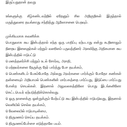
இருப்பதுதான் தவறு
உங்களுக்கு கீழ்கண்டவற்றில் ஏதேனும் சில அறிகுறிகள் இருந்தால்
மருத்துவரை தயங்காது சந்தித்து ஆலோசனை பெறவும்.
முக்கியமாக கவனிக்க
பொதுவாக சுய இன்பத்தால் எந்த ஒரு பாதிப்பு ஏற்படாது என்று கூறினாலும்
நிறைய இளைஞர்கள் மற்றும் வளரிளம் பருவத்தினர் அளவிற்கு அதிகமான சுய
இன்பத்தில் ஈடுபட்டு
ü மனத்தளர்ச்சி மற்றும் உடல் சோர்வு, அசதி,
ü மற்றவர்களை நேருக்கு நேர் பார்த்து பேச தயக்கம்,
ü பெண்களிடம் பேசும்போதே அல்லது அவர்களை பார்க்கும் போதோ கண்கள்
தன்னையும் அறியாமல் பெண்களின் மார்பகத்தை பார்ப்பது, இடுப்பை பார்ப்பது
போன்ற செயல்கள். இதனால் அலுவலகத்திலோ பொது இடங்களிளோ
கெட்டபெயர் ஏற்படுத்திக்கொள்வது.
ü ஒரு நாளைக்கு ஒன்றுக்கும் மேற்பட்டு சுய இன்பத்தில் ஈடுபடுவது, இதனால்
வெளியில் செல்ல தயக்கம்,
ü வேலையில் ஈடுபாடின்மை,
ü திருமணம் செய்ய தயக்கம்.
ü திருமணப்பேச்சை எடுத்தாலே பயம்.