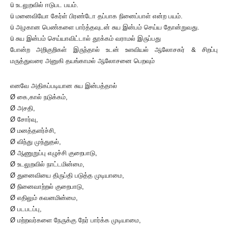
ü உடலுறவில் ஈடுபட பயம்.
ü மனைவியோ கேர்ள் பிரண்டோ தப்பாக நினைப்பாள் என்ற பயம்.
ü அழகான பெண்களை பார்த்தவுடன் சுய இன்பம் செய்ய தோன்றுவது.
ü சுய இன்பம் செய்யாவிட்டால் தூக்கம் வராமல் இருப்பது
போன்ற அறிகுறிகள் இருந்தால் உடன் உளவியல் ஆலோசகர் & சிறப்பு
மருத்துவரை அனுகி தயங்காமல் ஆலோசனை பெறவும்
எனவே அதிகப்படியான சுய இன்பத்தால்
Ø கை,கால் நடுக்கம்,
Ø அசதி,
Ø சோர்வு,
Ø மனத்தளர்ச்சி,
Ø விந்து முந்துதல்,
Ø ஆணுறுப்பு எழுச்சி குறைபாடு,
Ø உடலுறவில் நாட்டமின்மை,
Ø துனைவியை திருப்தி படுத்த முடியாமை,
Ø நினைவாற்றல் குறைபாடு,
Ø எதிலும் கவனமின்மை,
Ø படபடப்பு,
Ø மற்றவர்களை நேருக்கு நேர் பார்க்க முடியாமை,