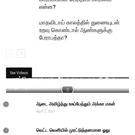
என்ன?
மாதவிடாய் காலத்தில் துணையுடன்
உறவு கொண்டால் ஆண்களுக்கு
பேராபத்தா?
Sex Videos
முரட்டு தனமா ஷாட் அடிக்கும் நடிகை வீடியோ
Priya
-
April 2, 2021
ஆடை அவிழ்த்து உசுப்பேத்தும் அக்கா மகள்
April 2, 2021
வெட்ட வெளியில் முரட்டுத்தனமான ஓலு